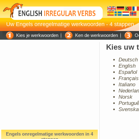
Uw Engels onregelmatige werkwoorden - 4 stappen
Kies je werkwoorden
Ken de werkwoorden
Oe
Kies uw t
Deutsch
English
Español
Français
Italiano
Nederla
Norsk
Portugu
Svenska
Engels onregelmatige werkwoorden in 4