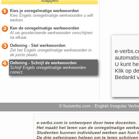
stappen
Kies je onregelmatige werkwoorden
Kies Engels onregelmatige werkwoorden u wilt
werken.
Ken de onregelmatige werkwoorden
Al uw geselecteerde werkwoorden verschijnen
na elkaar.
Oefening - Stel werkwoorden
Zet het Engels onregelmatige werkwoorden in
e-verbs.c
de juiste plaats.
automatis
Oefening - Schrijf de werkwoorden
U kunt he
Schrijf Engels onregelmatige werkwoorden
Klik op d
correct.
Bedankt v
© foxiverbs.com - English Irregular Ve
e-verbs.com
is ontworpen door twee docenten.
Het maakt het leren van de onregelmatige werkw
Studenten kunnen individueel werken aan hun l
De drie oefeningen helpen om te leren schrijve