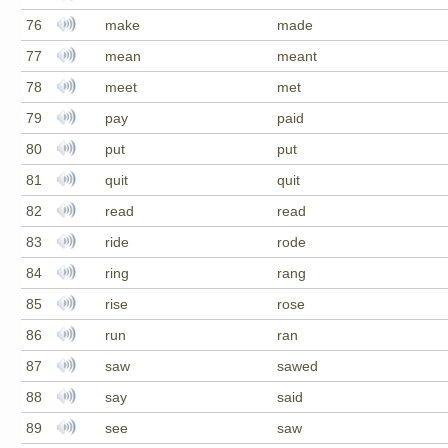
76
make
made
77
mean
meant
78
meet
met
79
pay
paid
80
put
put
81
quit
quit
82
read
read
83
ride
rode
84
ring
rang
85
rise
rose
86
run
ran
87
saw
sawed
88
say
said
89
see
saw