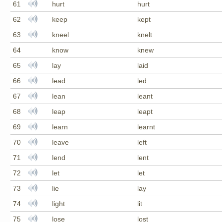
61
hurt
hurt
62
keep
kept
63
kneel
knelt
64
know
knew
65
lay
laid
66
lead
led
67
lean
leant
68
leap
leapt
69
learn
learnt
70
leave
left
71
lend
lent
72
let
let
73
lie
lay
74
light
lit
75
lose
lost