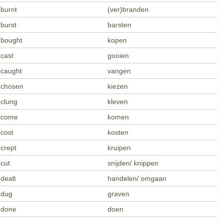
burnt
(ver)branden
burst
barsten
bought
kopen
cast
gooien
caught
vangen
chosen
kiezen
clung
kleven
come
komen
cost
kosten
crept
kruipen
cut
snijden/ knippen
dealt
handelen/ omgaan
dug
graven
done
doen