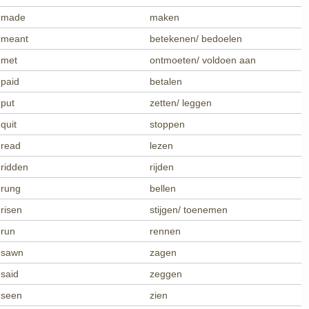
made
maken
meant
betekenen/ bedoelen
met
ontmoeten/ voldoen aan
paid
betalen
put
zetten/ leggen
quit
stoppen
read
lezen
ridden
rijden
rung
bellen
risen
stijgen/ toenemen
run
rennen
sawn
zagen
said
zeggen
seen
zien