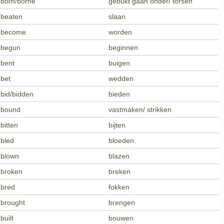
born/borne
gebukt gaan onder/ torsen
beaten
slaan
become
worden
begun
beginnen
bent
buigen
bet
wedden
bid/bidden
bieden
bound
vastmaken/ strikken
bitten
bijten
bled
bloeden
blown
blazen
broken
breken
bred
fokken
brought
brengen
built
bouwen