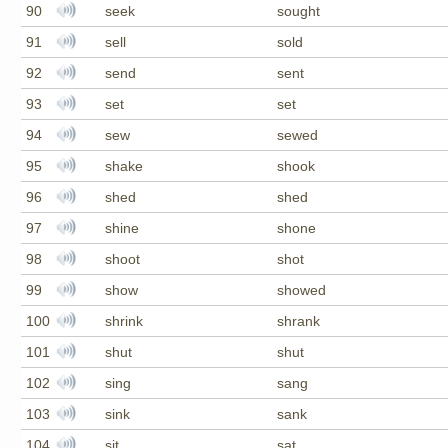
90
seek
sought
91
sell
sold
92
send
sent
93
set
set
94
sew
sewed
95
shake
shook
96
shed
shed
97
shine
shone
98
shoot
shot
99
show
showed
100
shrink
shrank
101
shut
shut
102
sing
sang
103
sink
sank
104
sit
sat