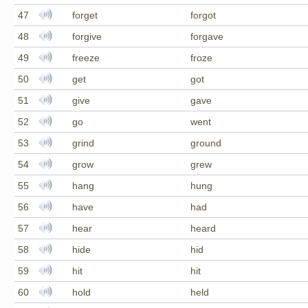
47
forget
forgot
48
forgive
forgave
49
freeze
froze
50
get
got
51
give
gave
52
go
went
53
grind
ground
54
grow
grew
55
hang
hung
56
have
had
57
hear
heard
58
hide
hid
59
hit
hit
60
hold
held