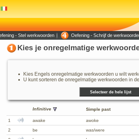
fening - Stel werkwoorden
Oefening - Schrijf de werkwoorde
Kies je onregelmatige werkwoord
Kies Engels onregelmatige werkwoorden u wilt werk
U kunt sorteren de onregelmatige werkwoorden in de i
Infinitive
Simple past
1
awake
awoke
2
be
was/were