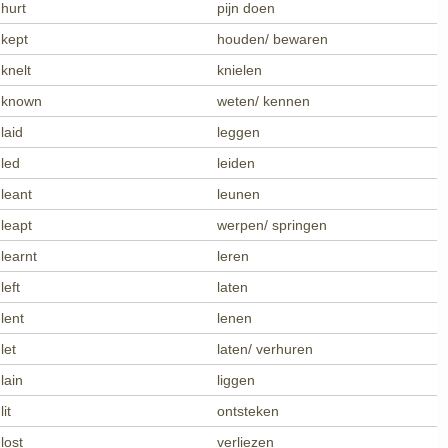
hurt
pijn doen
kept
houden/ bewaren
knelt
knielen
known
weten/ kennen
laid
leggen
led
leiden
leant
leunen
leapt
werpen/ springen
learnt
leren
left
laten
lent
lenen
let
laten/ verhuren
lain
liggen
lit
ontsteken
lost
verliezen