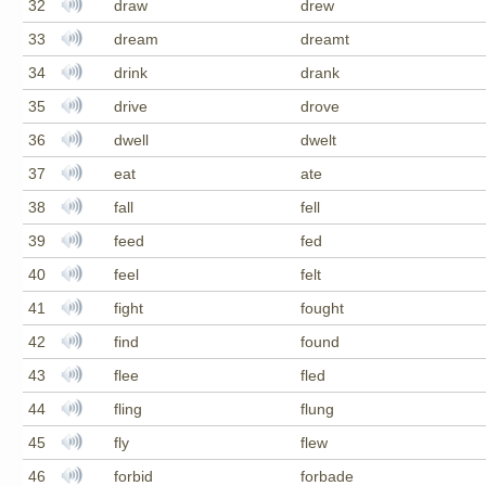
32
draw
drew
33
dream
dreamt
34
drink
drank
35
drive
drove
36
dwell
dwelt
37
eat
ate
38
fall
fell
39
feed
fed
40
feel
felt
41
fight
fought
42
find
found
43
flee
fled
44
fling
flung
45
fly
flew
46
forbid
forbade