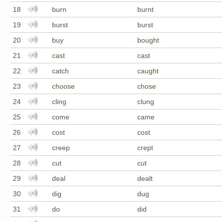
18
burn
burnt
19
burst
burst
20
buy
bought
21
cast
cast
22
catch
caught
23
choose
chose
24
cling
clung
25
come
came
26
cost
cost
27
creep
crept
28
cut
cut
29
deal
dealt
30
dig
dug
31
do
did