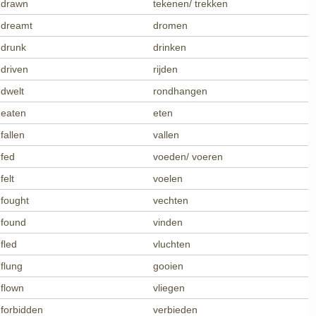
drawn
tekenen/ trekken
dreamt
dromen
drunk
drinken
driven
rijden
dwelt
rondhangen
eaten
eten
fallen
vallen
fed
voeden/ voeren
felt
voelen
fought
vechten
found
vinden
fled
vluchten
flung
gooien
flown
vliegen
forbidden
verbieden