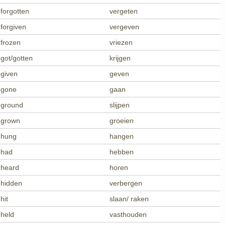
forgotten
vergeten
forgiven
vergeven
frozen
vriezen
got/gotten
krijgen
given
geven
gone
gaan
ground
slijpen
grown
groeien
hung
hangen
had
hebben
heard
horen
hidden
verbergen
hit
slaan/ raken
held
vasthouden