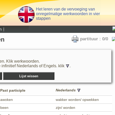
Het leren van de vervoeging van
onregelmatige werkwoorden in vier
stappen
n
en
partituur : 0/0
en. Klik werkwoorden.
nfinitief Nederlands of Engels. klik
.
Nederlands
Past participle
awoken
wakker worden/ opwekken
been
zijn/ worden