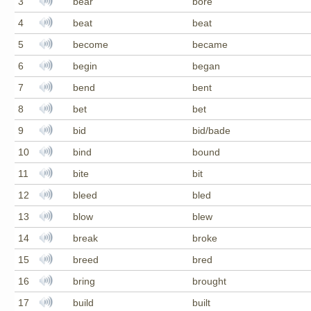
3
bear
bore
4
beat
beat
5
become
became
6
begin
began
7
bend
bent
8
bet
bet
9
bid
bid/bade
10
bind
bound
11
bite
bit
12
bleed
bled
13
blow
blew
14
break
broke
15
breed
bred
16
bring
brought
17
build
built