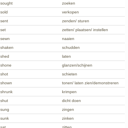
sought
zoeken
sold
verkopen
sent
zenden/ sturen
set
zetten/ plaatsen/ instellen
sewn
naaien
shaken
schudden
shed
laten
shone
glanzen/schijnen
shot
schieten
shown
tonen/ laten zien/demonstreren
shrunk
krimpen
shut
dicht doen
sung
zingen
sunk
zinken
sat
zitten