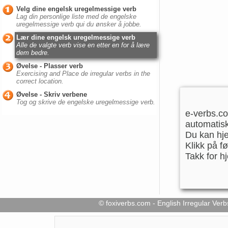
Velg dine engelsk uregelmessige verb
Lag din personlige liste med de engelske
uregelmessige verb qui du ønsker å jobbe.
Lær dine engelsk uregelmessige verb
Alle de valgte verb vise en etter en for å lære
dem bedre.
Øvelse - Plasser verb
Exercising and Place de irregular verbs in the
correct location.
Øvelse - Skriv verbene
Tog og skrive de engelske uregelmessige verb.
e-verbs.co
automatisk
Du kan hje
Klikk på f
Takk for h
© foxiverbs.com - English Irregular V