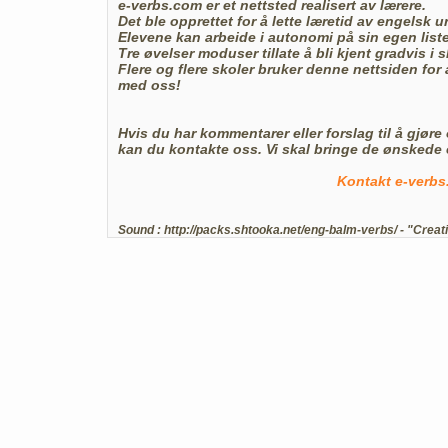
e-verbs.com
er et nettsted realisert av lærere.
Det ble opprettet for å lette læretid av
engelsk u
Elevene kan arbeide i autonomi på sin egen list
Tre øvelser moduser tillate å bli kjent gradvis 
Flere og flere skoler bruker denne nettsiden for
med oss!
Hvis du har kommentarer eller forslag til å gjør
kan du kontakte oss. Vi skal bringe de ønskede 
Kontakt e-verbs
Sound :
http://packs.shtooka.net/eng-balm-verbs/
- "Creat