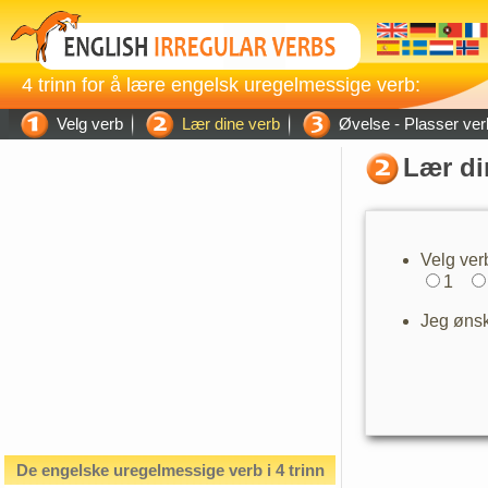
4 trinn for å lære engelsk uregelmessige verb:
Velg verb
Lær dine verb
Øvelse - Plasser ver
Lær di
Velg ver
1
Jeg ønsk
De engelske uregelmessige verb i 4 trinn