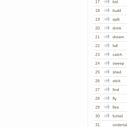
17
bid
18
build
19
split
20
drink
21
dream
22
fall
23
catch
24
sweep
25
shed
26
stick
27
find
28
fly
29
flee
30
forbid
31
underta