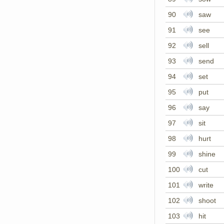
90
saw
91
see
92
sell
93
send
94
set
95
put
96
say
97
sit
98
hurt
99
shine
100
cut
101
write
102
shoot
103
hit