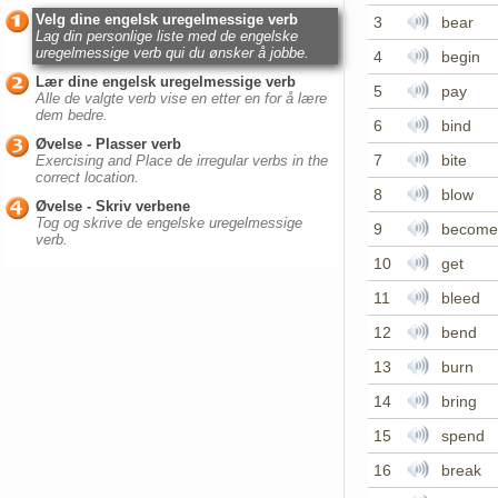
Velg dine engelsk uregelmessige verb
3
bear
Lag din personlige liste med de engelske
uregelmessige verb qui du ønsker å jobbe.
4
begin
Lær dine engelsk uregelmessige verb
5
pay
Alle de valgte verb vise en etter en for å lære
dem bedre.
6
bind
Øvelse - Plasser verb
7
bite
Exercising and Place de irregular verbs in the
correct location.
8
blow
Øvelse - Skriv verbene
Tog og skrive de engelske uregelmessige
9
become
verb.
10
get
11
bleed
12
bend
13
burn
14
bring
15
spend
16
break