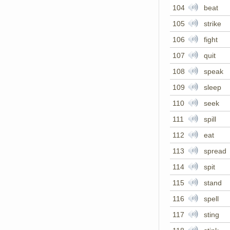
104
beat
105
strike
106
fight
107
quit
108
speak
109
sleep
110
seek
111
spill
112
eat
113
spread
114
spit
115
stand
116
spell
117
sting