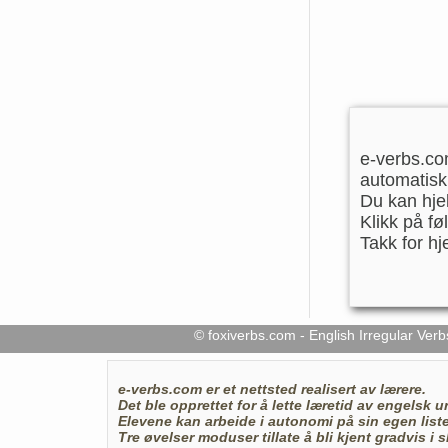
e-verbs.com
automatisk
Du kan hje
Klikk på fø
Takk for hj
© foxiverbs.com - English Irregular V
e-verbs.com
er et nettsted realisert av lærere.
Det ble opprettet for å lette læretid av
engelsk u
Elevene kan arbeide i autonomi på sin egen list
Tre øvelser moduser tillate å bli kjent gradvis 