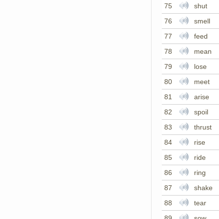
75
shut
76
smell
77
feed
78
mean
79
lose
80
meet
81
arise
82
spoil
83
thrust
84
rise
85
ride
86
ring
87
shake
88
tear
89
sow