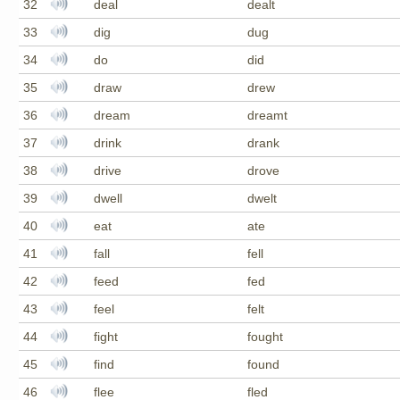
32
deal
dealt
33
dig
dug
34
do
did
35
draw
drew
36
dream
dreamt
37
drink
drank
38
drive
drove
39
dwell
dwelt
40
eat
ate
41
fall
fell
42
feed
fed
43
feel
felt
44
fight
fought
45
find
found
46
flee
fled