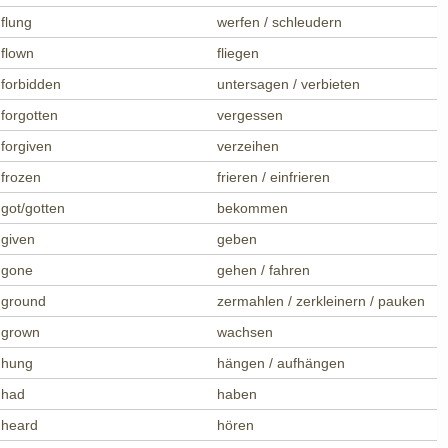
flung
werfen / schleudern
flown
fliegen
forbidden
untersagen / verbieten
forgotten
vergessen
forgiven
verzeihen
frozen
frieren / einfrieren
got/gotten
bekommen
given
geben
gone
gehen / fahren
ground
zermahlen / zerkleinern / pauken
grown
wachsen
hung
hängen / aufhängen
had
haben
heard
hören