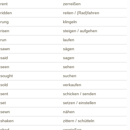
rent
zerreißen
ridden
reiten / (Rad)fahren
rung
klingeln
risen
steigen / aufgehen
run
laufen
sawn
sägen
said
sagen
seen
sehen
sought
suchen
sold
verkaufen
sent
schicken / senden
set
setzen / einstellen
sewn
nähen
shaken
zittern / schütteln
shed
vergießen