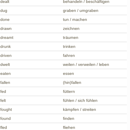
dealt
behandeln / beschäftigen
dug
graben / umgraben
done
tun / machen
drawn
zeichnen
dreamt
träumen
drunk
trinken
driven
fahren
dwelt
weilen / verweilen / leben
eaten
essen
fallen
(hin)fallen
fed
füttern
felt
fühlen / sich fühlen
fought
kämpfen / streiten
found
finden
fled
fliehen