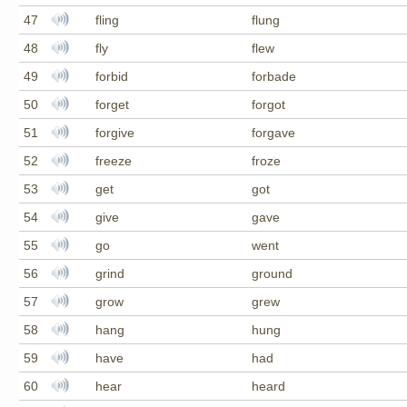
47
fling
flung
48
fly
flew
49
forbid
forbade
50
forget
forgot
51
forgive
forgave
52
freeze
froze
53
get
got
54
give
gave
55
go
went
56
grind
ground
57
grow
grew
58
hang
hung
59
have
had
60
hear
heard