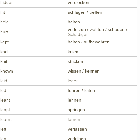
hidden
verstecken
hit
schlagen / treffen
held
halten
verletzen / wehtun / schaden /
hurt
Schädigen
kept
halten / aufbewahren
knelt
knien
knit
stricken
known
wissen / kennen
laid
legen
led
führen / leiten
leant
lehnen
leapt
springen
learnt
lernen
left
verlassen
lent
verleihen