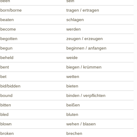
been
sein
born/borne
tragen / ertragen
beaten
schlagen
become
werden
begotten
zeugen / erzeugen
begun
beginnen / anfangen
beheld
weide
bent
biegen / krümmen
bet
wetten
bid/bidden
bieten
bound
binden / verpflichten
bitten
beißen
bled
bluten
blown
wehen / blasen
broken
brechen