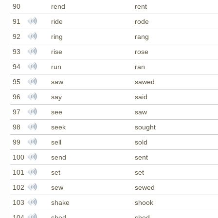
90
rend
rent
91
ride
rode
92
ring
rang
93
rise
rose
94
run
ran
95
saw
sawed
96
say
said
97
see
saw
98
seek
sought
99
sell
sold
100
send
sent
101
set
set
102
sew
sewed
103
shake
shook
104
shed
shed