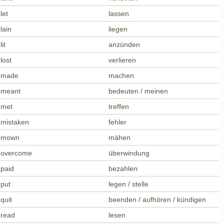
let
lassen
lain
liegen
lit
anzünden
lost
verlieren
made
machen
meant
bedeuten / meinen
met
treffen
mistaken
fehler
mown
mähen
overcome
überwindung
paid
bezahlen
put
legen / stelle
quit
beenden / aufhören / kündigen
read
lesen