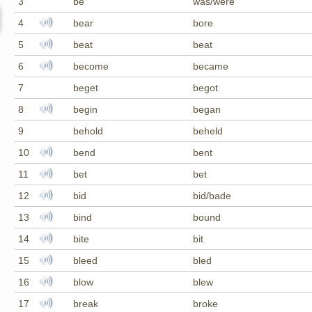
3
be
was/were
4
bear
bore
5
beat
beat
6
become
became
7
beget
begot
8
begin
began
9
behold
beheld
10
bend
bent
11
bet
bet
12
bid
bid/bade
13
bind
bound
14
bite
bit
15
bleed
bled
16
blow
blew
17
break
broke