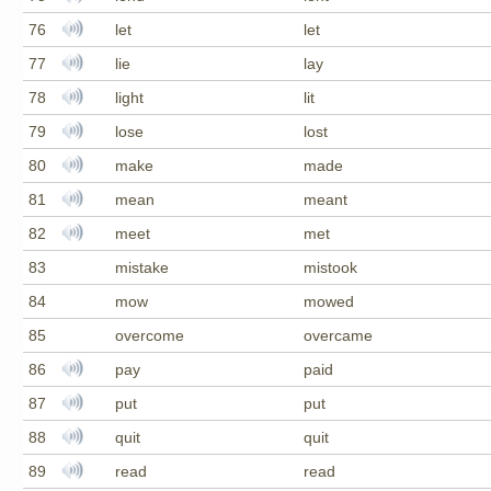
76
let
let
77
lie
lay
78
light
lit
79
lose
lost
80
make
made
81
mean
meant
82
meet
met
83
mistake
mistook
84
mow
mowed
85
overcome
overcame
86
pay
paid
87
put
put
88
quit
quit
89
read
read