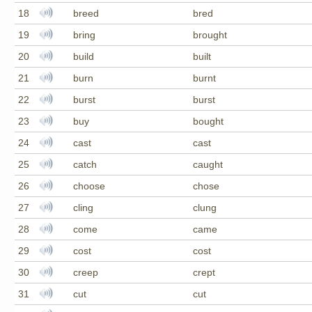
18
breed
bred
19
bring
brought
20
build
built
21
burn
burnt
22
burst
burst
23
buy
bought
24
cast
cast
25
catch
caught
26
choose
chose
27
cling
clung
28
come
came
29
cost
cost
30
creep
crept
31
cut
cut