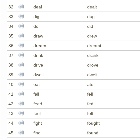
32
deal
dealt
33
dig
dug
34
do
did
35
draw
drew
36
dream
dreamt
37
drink
drank
38
drive
drove
39
dwell
dwelt
40
eat
ate
41
fall
fell
42
feed
fed
43
feel
felt
44
fight
fought
45
find
found