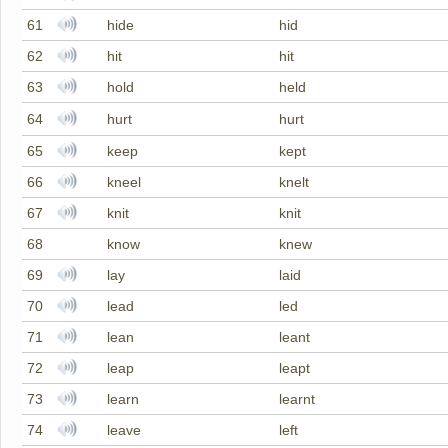
61
hide
hid
62
hit
hit
63
hold
held
64
hurt
hurt
65
keep
kept
66
kneel
knelt
67
knit
knit
68
know
knew
69
lay
laid
70
lead
led
71
lean
leant
72
leap
leapt
73
learn
learnt
74
leave
left