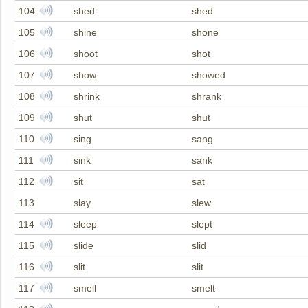
104
shed
shed
105
shine
shone
106
shoot
shot
107
show
showed
108
shrink
shrank
109
shut
shut
110
sing
sang
111
sink
sank
112
sit
sat
113
slay
slew
114
sleep
slept
115
slide
slid
116
slit
slit
117
smell
smelt