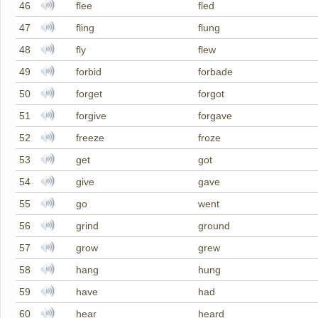
46
flee
fled
47
fling
flung
48
fly
flew
49
forbid
forbade
50
forget
forgot
51
forgive
forgave
52
freeze
froze
53
get
got
54
give
gave
55
go
went
56
grind
ground
57
grow
grew
58
hang
hung
59
have
had
60
hear
heard