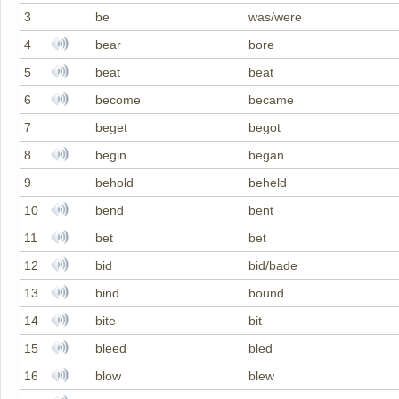
3
be
was/were
4
bear
bore
5
beat
beat
6
become
became
7
beget
begot
8
begin
began
9
behold
beheld
10
bend
bent
11
bet
bet
12
bid
bid/bade
13
bind
bound
14
bite
bit
15
bleed
bled
16
blow
blew