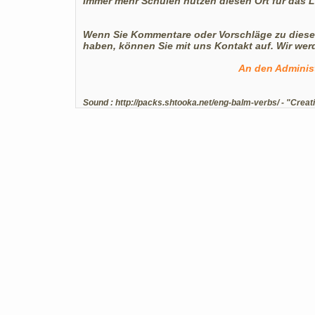
Immer mehr Schulen nutzen diesen Ort für das 
Wenn Sie Kommentare oder Vorschläge zu diese
haben, können Sie mit uns Kontakt auf. Wir w
An den Administ
Sound :
http://packs.shtooka.net/eng-balm-verbs/
- "Creat