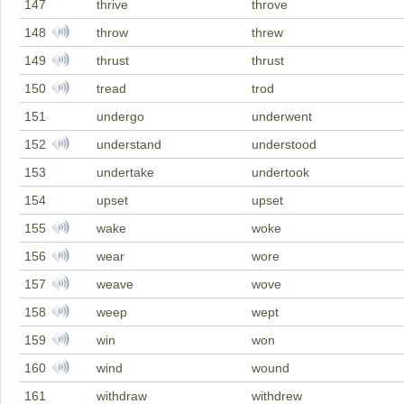
147
thrive
throve
148
throw
threw
149
thrust
thrust
150
tread
trod
151
undergo
underwent
152
understand
understood
153
undertake
undertook
154
upset
upset
155
wake
woke
156
wear
wore
157
weave
wove
158
weep
wept
159
win
won
160
wind
wound
161
withdraw
withdrew