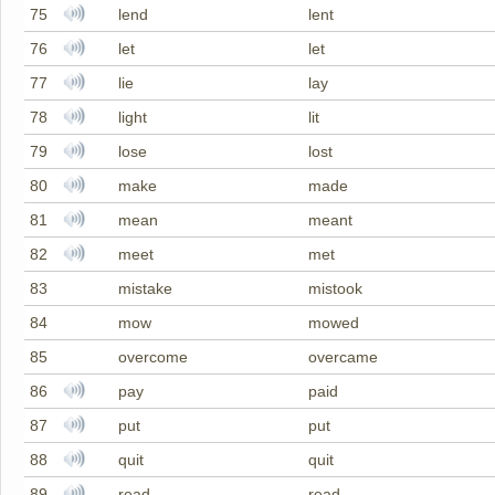
75
lend
lent
76
let
let
77
lie
lay
78
light
lit
79
lose
lost
80
make
made
81
mean
meant
82
meet
met
83
mistake
mistook
84
mow
mowed
85
overcome
overcame
86
pay
paid
87
put
put
88
quit
quit
89
read
read