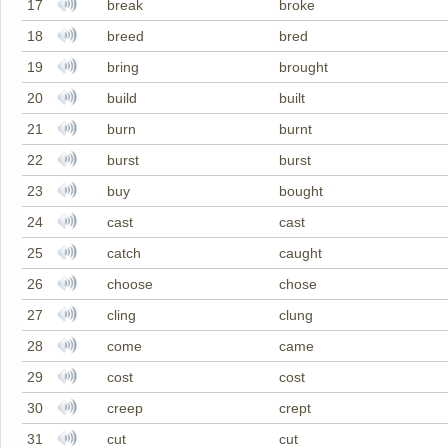
17
break
broke
18
breed
bred
19
bring
brought
20
build
built
21
burn
burnt
22
burst
burst
23
buy
bought
24
cast
cast
25
catch
caught
26
choose
chose
27
cling
clung
28
come
came
29
cost
cost
30
creep
crept
31
cut
cut