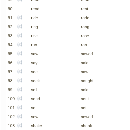
90
rend
rent
91
ride
rode
92
ring
rang
93
rise
rose
94
run
ran
95
saw
sawed
96
say
said
97
see
saw
98
seek
sought
99
sell
sold
100
send
sent
101
set
set
102
sew
sewed
103
shake
shook