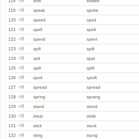
118
sow
sowed
119
speak
spoke
120
speed
sped
121
spell
spelt
122
spend
spent
123
spill
spilt
124
spit
spat
125
split
split
126
spoil
spoilt
127
spread
spread
128
spring
sprang
129
stand
stood
130
steal
stole
131
stick
stuck
132
sting
stung