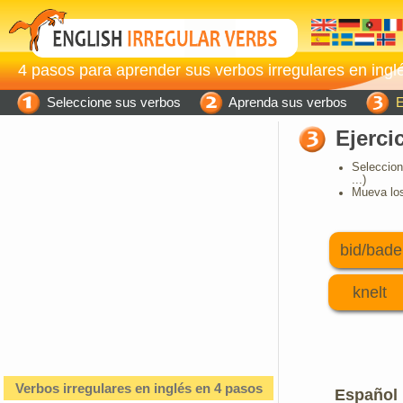
4 pasos para aprender sus verbos irregulares en inglé
Seleccione sus verbos
Aprenda sus verbos
E
Ejerci
Seleccion
...)
Mueva los
bid/bade
knelt
Verbos irregulares en inglés en 4 pasos
Español