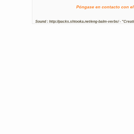
Póngase en contacto con el
Sound :
http://packs.shtooka.net/eng-balm-verbs/
- "Creat