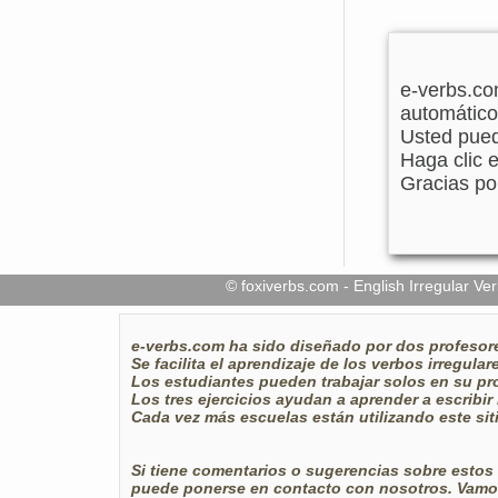
e-verbs.com
automático
Usted pued
Haga clic e
Gracias po
© foxiverbs.com - English Irregular 
e-verbs.com
ha sido diseñado por dos profesor
Se facilita el aprendizaje de los verbos irregular
Los estudiantes pueden trabajar solos en su prop
Los tres ejercicios ayudan a aprender a escribir 
Cada vez más escuelas están utilizando este siti
Si tiene comentarios o sugerencias sobre estos e
puede ponerse en contacto con nosotros. Vamos