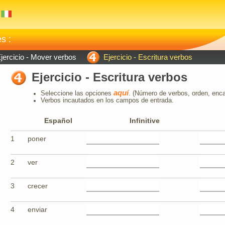
s :
jercicio - Mover verbos
Ejercicio - Escritura verbos
Ejercicio - Escritura verbos
aquí
Seleccione las opciones
. (Número de verbos, orden, enc
Verbos incautados en los campos de entrada.
Español
Infinitive
1
poner
2
ver
3
crecer
4
enviar