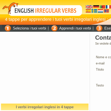
4 tappe per apprendere i tuoi verbi irregolari inglesi :
Seleziona i tuoi verbi
Apprendi i tuoi verbi
Eser
Conta
Se vedete d
Nome e c
e-mail
Titolo
Testo
I verbi irregolari inglesi in 4 tappe