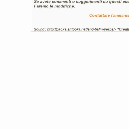
Se avete commenti o suggerimenti su questi eserci
Faremo le modifiche.
Contattare l'ammini
Sound :
http://packs.shtooka.net/eng-balm-verbs/
- "Creat