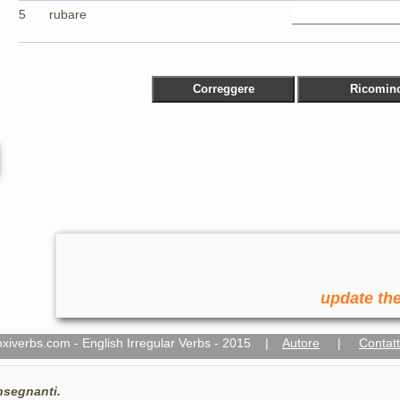
5
rubare
update the
oxiverbs.com - English Irregular Verbs - 2015 |
Autore
|
Contatt
nsegnanti.