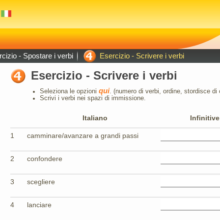
cizio - Spostare i verbi
Esercizio - Scrivere i verbi
Esercizio - Scrivere i verbi
qui
Seleziona le opzioni
. (numero di verbi, ordine, stordisce di 
Scrivi i verbi nei spazi di immissione.
Italiano
Infinitive
1
camminare/avanzare a grandi passi
2
confondere
3
scegliere
4
lanciare