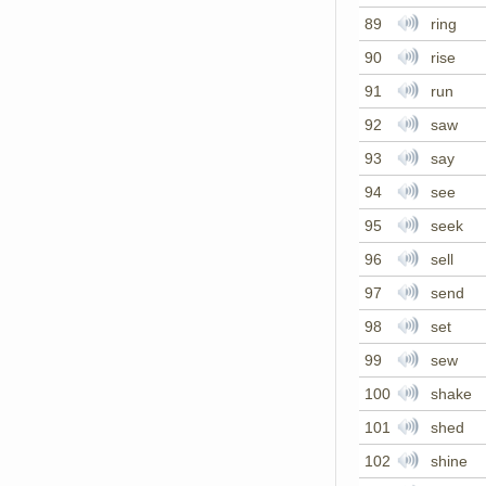
89
ring
90
rise
91
run
92
saw
93
say
94
see
95
seek
96
sell
97
send
98
set
99
sew
100
shake
101
shed
102
shine