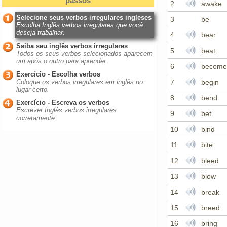
passos
2
awake
Selecione seus verbos irregulares ingleses
3
be
Escolha Inglês verbos irregulares que você
deseja trabalhar.
4
bear
Saiba seu inglês verbos irregulares
5
beat
Todos os seus verbos selecionados aparecem
um após o outro para aprender.
6
become
Exercício - Escolha verbos
Coloque os verbos irregulares em inglês no
7
begin
lugar certo.
8
bend
Exercício - Escreva os verbos
Escrever Inglês verbos irregulares
9
bet
corretamente.
10
bind
11
bite
12
bleed
13
blow
14
break
15
breed
16
bring