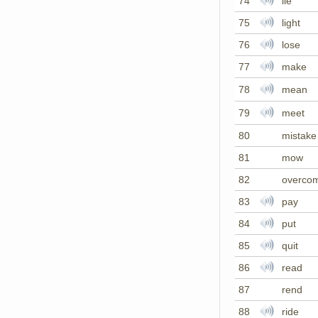
74
lie
75
light
76
lose
77
make
78
mean
79
meet
80
mistake
81
mow
82
overco
83
pay
84
put
85
quit
86
read
87
rend
88
ride