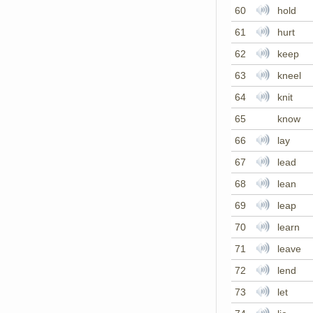
60
hold
61
hurt
62
keep
63
kneel
64
knit
65
know
66
lay
67
lead
68
lean
69
leap
70
learn
71
leave
72
lend
73
let