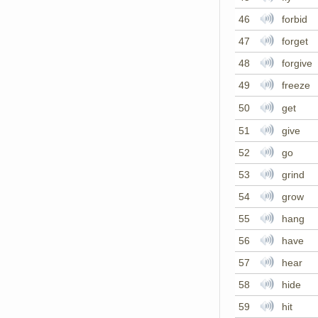
46
forbid
47
forget
48
forgive
49
freeze
50
get
51
give
52
go
53
grind
54
grow
55
hang
56
have
57
hear
58
hide
59
hit