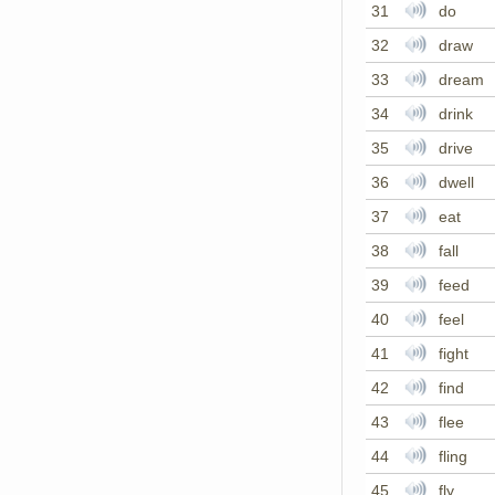
31
do
32
draw
33
dream
34
drink
35
drive
36
dwell
37
eat
38
fall
39
feed
40
feel
41
fight
42
find
43
flee
44
fling
45
fly