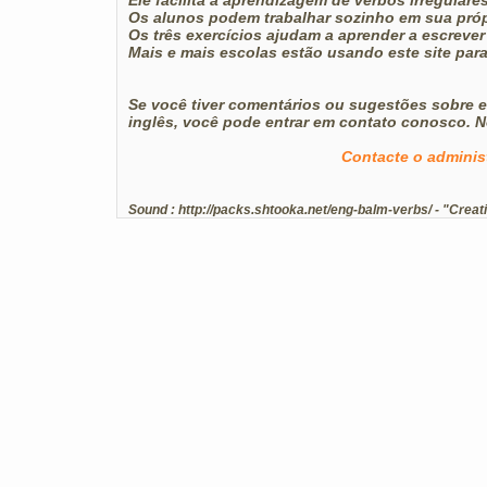
Ele facilita a aprendizagem de verbos irregulare
Os alunos podem trabalhar sozinho em sua própri
Os três exercícios ajudam a aprender a escrever 
Mais e mais escolas estão usando este site para
Se você tiver comentários ou sugestões sobre e
inglês, você pode entrar em contato conosco. 
Contacte o adminis
Sound :
http://packs.shtooka.net/eng-balm-verbs/
- "Creat