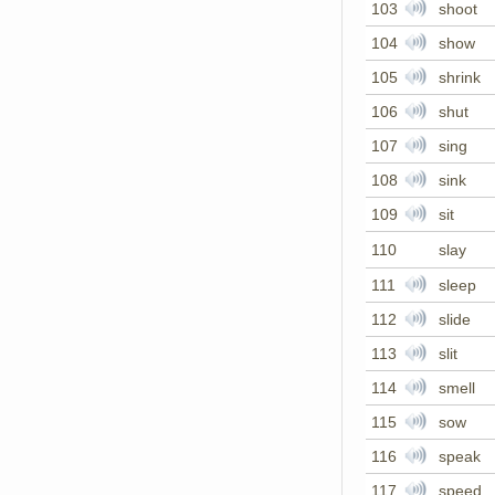
103
shoot
104
show
105
shrink
106
shut
107
sing
108
sink
109
sit
110
slay
111
sleep
112
slide
113
slit
114
smell
115
sow
116
speak
117
speed